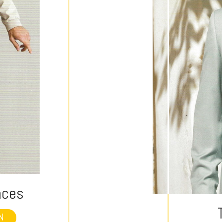
nces
N