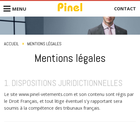
CONTACT
MENU
Homme
Femme
ACCUEIL
MENTIONS LÉGALES
x
Mentions légales
Marques
Nos services
1. DISPOSITIONS JURIDICTIONNELLES
Nos magasins
Le site www.pinel-vetements.com et son contenu sont régis par
le Droit Français, et tout litige éventuel s'y rapportant sera
Carrières
soumis à la compétence des tribunaux français.
Contactez-nous
Mentions légales