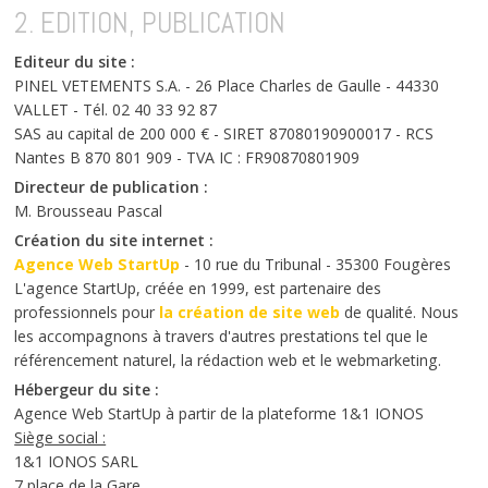
2. EDITION, PUBLICATION
Actualités
Editeur du site :
PINEL VETEMENTS S.A. - 26 Place Charles de Gaulle - 44330
VALLET - Tél. 02 40 33 92 87
SAS au capital de 200 000 € - SIRET 87080190900017 - RCS
Nantes B 870 801 909 - TVA IC : FR90870801909
Directeur de publication :
M. Brousseau Pascal
Création du site internet :
Agence Web StartUp
- 10 rue du Tribunal - 35300 Fougères
L'agence StartUp, créée en 1999, est partenaire des
professionnels pour
la création de site web
de qualité. Nous
les accompagnons à travers d'autres prestations tel que le
référencement naturel, la rédaction web et le webmarketing.
Hébergeur du site :
Agence Web StartUp à partir de la plateforme 1&1 IONOS
Siège social :
1&1 IONOS SARL
7 place de la Gare